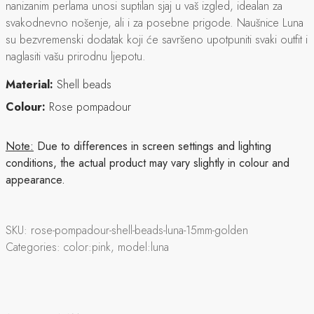
nanizanim perlama unosi suptilan sjaj u vaš izgled, idealan za
svakodnevno nošenje, ali i za posebne prigode. Naušnice Luna
su bezvremenski dodatak koji će savršeno upotpuniti svaki outfit i
naglasiti vašu prirodnu ljepotu.
Material:
Shell beads
Colour:
Rose pompadour
Note:
Due to differences in screen settings and lighting
conditions, the actual product may vary slightly in colour and
appearance.
SKU:
rose-pompadour-shell-beads-luna-15mm-golden
Categories:
color:pink, model:luna