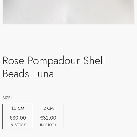
Rose Pompadour Shell
Beads Luna
SIZE:
1.5 CM
2 CM
€30,00
€32,00
IN STOCK
IN STOCK