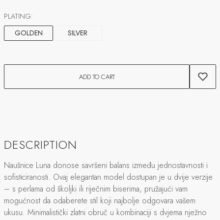
PLATING:
GOLDEN
SILVER
ADD TO CART
DESCRIPTION
Naušnice Luna donose savršeni balans između jednostavnosti i
sofisticiranosti. Ovaj elegantan model dostupan je u dvije verzije
– s perlama od školjki ili riječnim biserima, pružajući vam
mogućnost da odaberete stil koji najbolje odgovara vašem
ukusu. Minimalistički zlatni obruč u kombinaciji s dvjema nježno