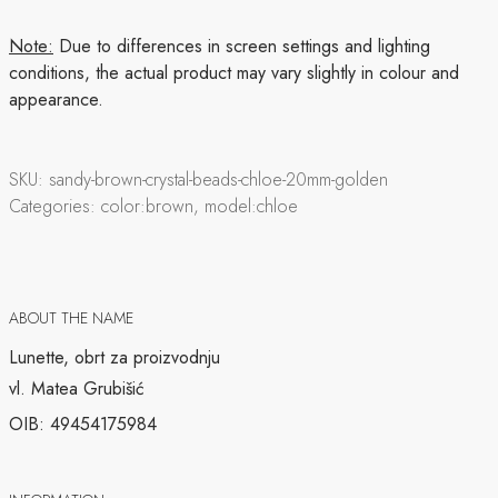
Note:
Due to differences in screen settings and lighting
conditions, the actual product may vary slightly in colour and
appearance.
SKU:
sandy-brown-crystal-beads-chloe-20mm-golden
Categories:
color:brown, model:chloe
ABOUT THE NAME
Lunette, obrt za proizvodnju
vl. Matea Grubišić
OIB: 49454175984