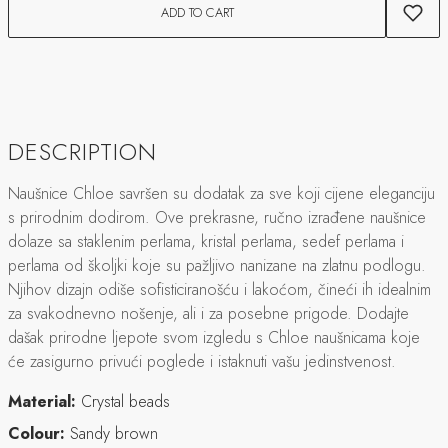
ADD TO CART
DESCRIPTION
Naušnice Chloe savršen su dodatak za sve koji cijene eleganciju
s prirodnim dodirom. Ove prekrasne, ručno izrađene naušnice
dolaze sa staklenim perlama, kristal perlama, sedef perlama i
perlama od školjki koje su pažljivo nanizane na zlatnu podlogu.
Njihov dizajn odiše sofisticiranošću i lakoćom, čineći ih idealnim
za svakodnevno nošenje, ali i za posebne prigode. Dodajte
dašak prirodne ljepote svom izgledu s Chloe naušnicama koje
će zasigurno privući poglede i istaknuti vašu jedinstvenost.
Material:
Crystal beads
Colour:
Sandy brown