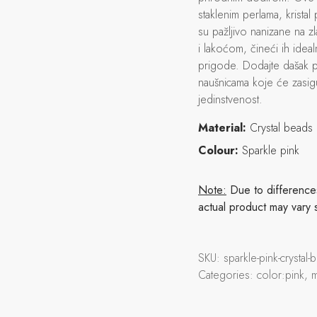
staklenim perlama, krista
su pažljivo nanizane na z
i lakoćom, čineći ih ide
prigode. Dodajte dašak 
naušnicama koje će zasigu
jedinstvenost.
Material:
Crystal beads
Colour:
Sparkle pink
Note:
Due to differences 
actual product may vary 
SKU:
sparkle-pink-crysta
Categories:
color:pink, 