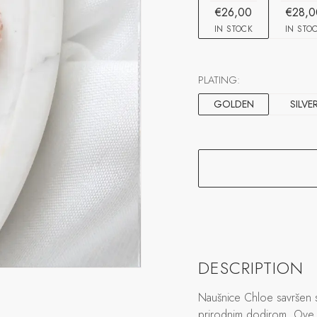
€26,00
€28,0
IN STOCK
IN STO
PLATING:
GOLDEN
SILVE
DESCRIPTION
Naušnice Chloe savršen s
prirodnim dodirom. Ove 