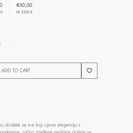
0
€30,00
CK
IN STOCK
R
ADD TO CART
u dodatak za sve koji cijene eleganciju s
prekrasne, ručno izrađene naušnice dolaze sa