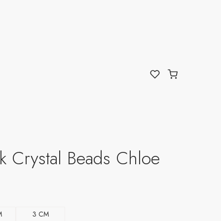
nk Crystal Beads Chloe
M
3 CM