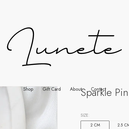
Sparkle Pi
Shop
Gift Card
About
Contact
SIZE:
2 CM
2.5 C