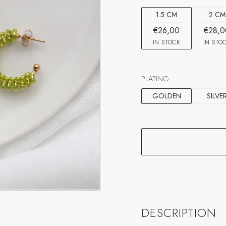
1.5 CM
2 CM
€26,00
€28,0
IN STOCK
IN STO
PLATING:
GOLDEN
SILVE
DESCRIPTION