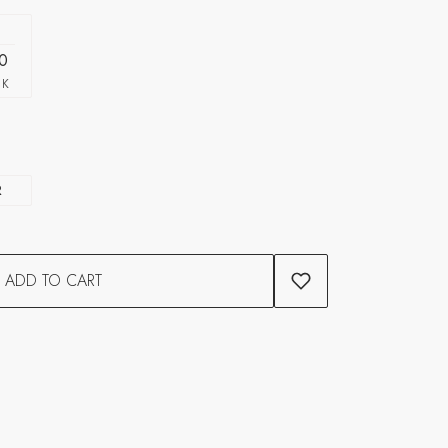
0
CK
R
ADD TO CART