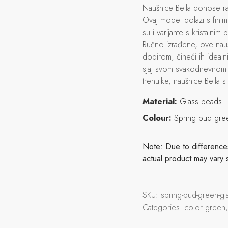
Naušnice Bella donose raz
Ovaj model dolazi s fini
su i varijante s kristalni
Ručno izrađene, ove nauš
dodirom, čineći ih idealni
sjaj svom svakodnevnom i
trenutke, naušnice Bella s
Material:
Glass beads
Colour:
Spring bud gre
Note:
Due to differences 
actual product may vary 
SKU:
spring-bud-green-gl
Categories:
color:green,