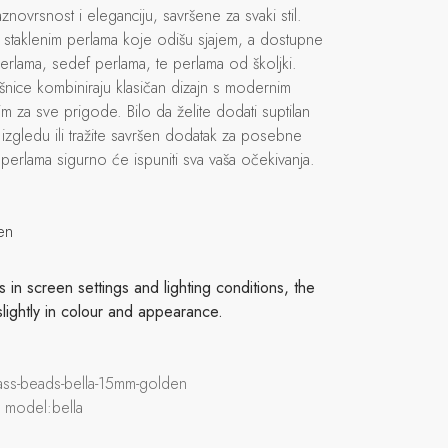
novrsnost i eleganciju, savršene za svaki stil.
m staklenim perlama koje odišu sjajem, a dostupne
m perlama, sedef perlama, te perlama od školjki.
nice kombiniraju klasičan dizajn s modernim
m za sve prigode. Bilo da želite dodati suptilan
zgledu ili tražite savršen dodatak za posebne
 perlama sigurno će ispuniti sva vaša očekivanja.
en
in screen settings and lighting conditions, the
slightly in colour and appearance.
ass-beads-bella-15mm-golden
 model:bella