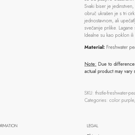
Svaki biser je jedinstven
obruč ukrašen je s tri cir
jednostavnom, ali upečat
svečanije prilike. Lagane
Idealne su kao poklon ili k
Material:
Freshwater pe
Note:
Due to differences 
actual product may vary 
SKU:
thistle-freshwater-p
Categories:
color:purple
ORMATION
LEGAL