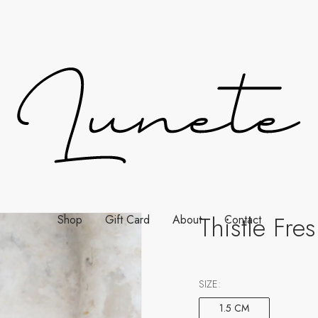
Thistle Fre
Shop
Gift Card
About
Contact
SIZE:
1.5 CM