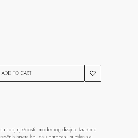
ADD TO CART
su spoj nježnosti i modernog dizajna. Izrađene
iječnih bisera koji daju prirodan i suptilan sjaj.