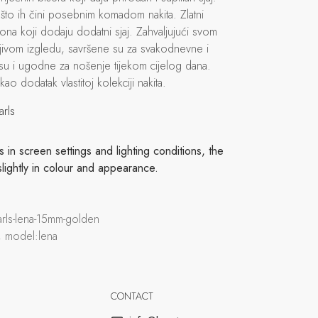
, što ih čini posebnim komadom nakita. Zlatni
kona koji dodaju dodatni sjaj. Zahvaljujući svom
ljivom izgledu, savršene su za svakodnevne i
 su i ugodne za nošenje tijekom cijelog dana.
ao dodatak vlastitoj kolekciji nakita.
arls
in screen settings and lighting conditions, the
slightly in colour and appearance.
earls-lena-15mm-golden
, model:lena
CONTACT