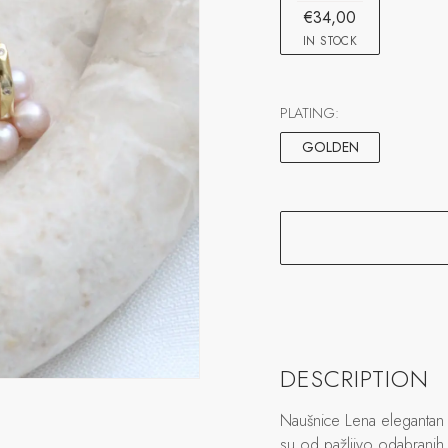
€34,00
IN STOCK
PLATING:
GOLDEN
DESCRIPTION
Naušnice Lena elegantan 
su od pažljivo odabranih r