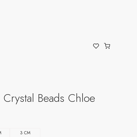
t Crystal Beads Chloe
M
3 CM