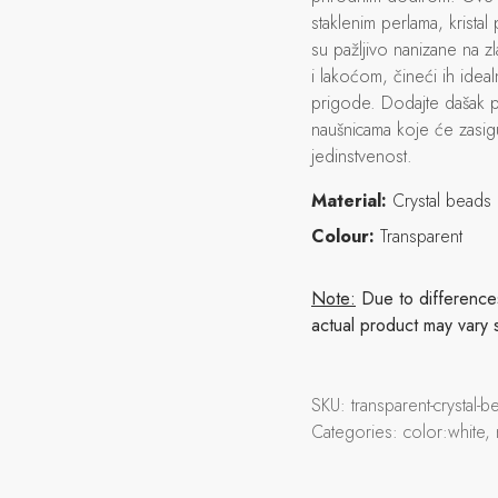
staklenim perlama, krista
su pažljivo nanizane na z
i lakoćom, čineći ih ide
prigode. Dodajte dašak 
naušnicama koje će zasigu
jedinstvenost.
Material:
Crystal beads
Colour:
Transparent
Note:
Due to differences 
actual product may vary 
SKU:
transparent-crystal
Categories:
color:white,