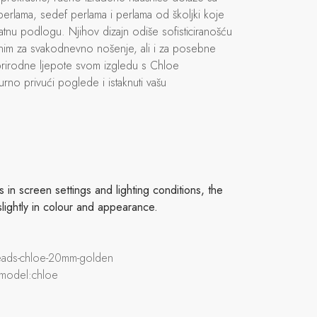
l perlama, sedef perlama i perlama od školjki koje
latnu podlogu. Njihov dizajn odiše sofisticiranošću
alnim za svakodnevno nošenje, ali i za posebne
prirodne ljepote svom izgledu s Chloe
rno privući poglede i istaknuti vašu
in screen settings and lighting conditions, the
slightly in colour and appearance.
-beads-chloe-20mm-golden
 model:chloe