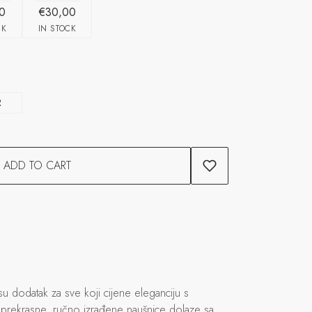
0
€30,00
CK
IN STOCK
R
ADD TO CART
u dodatak za sve koji cijene eleganciju s
prekrasne, ručno izrađene naušnice dolaze sa