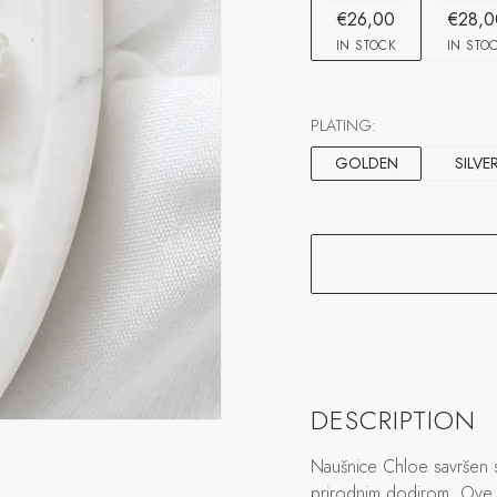
€26,00
€28,0
IN STOCK
IN STO
PLATING:
GOLDEN
SILVE
DESCRIPTION
Naušnice Chloe savršen s
prirodnim dodirom. Ove 