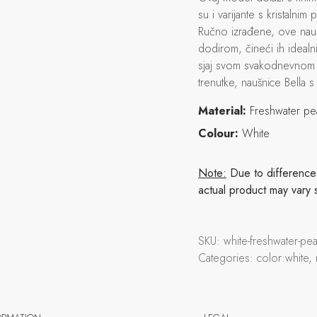
su i varijante s kristalni
Ručno izrađene, ove nauš
dodirom, čineći ih idealni
sjaj svom svakodnevnom i
trenutke, naušnice Bella s
Material:
Freshwater pe
Colour:
White
Note:
Due to differences 
actual product may vary 
SKU:
white-freshwater-pe
Categories:
color:white,