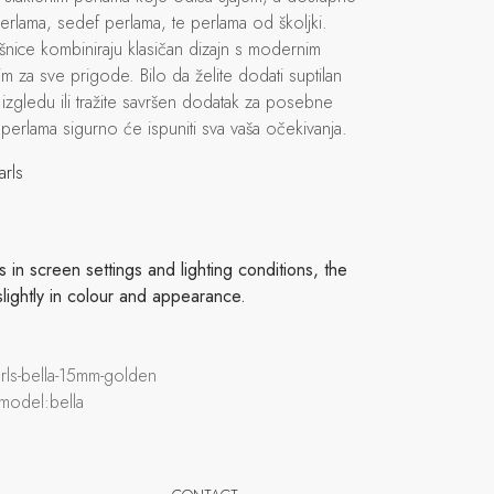
m perlama, sedef perlama, te perlama od školjki.
nice kombiniraju klasičan dizajn s modernim
m za sve prigode. Bilo da želite dodati suptilan
zgledu ili tražite savršen dodatak za posebne
 perlama sigurno će ispuniti sva vaša očekivanja.
arls
in screen settings and lighting conditions, the
slightly in colour and appearance.
arls-bella-15mm-golden
 model:bella