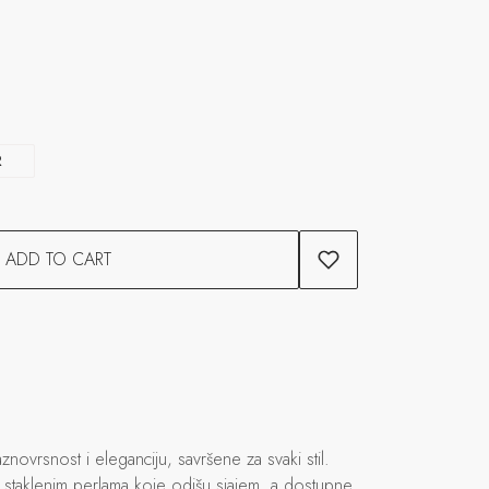
R
ADD TO CART
novrsnost i eleganciju, savršene za svaki stil.
m staklenim perlama koje odišu sjajem, a dostupne