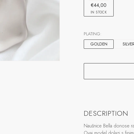
€44,00
IN STOCK
PLATING:
GOLDEN
SILVE
DESCRIPTION
Naušnice Bella donose raz
Ovaj model dolazi s fini