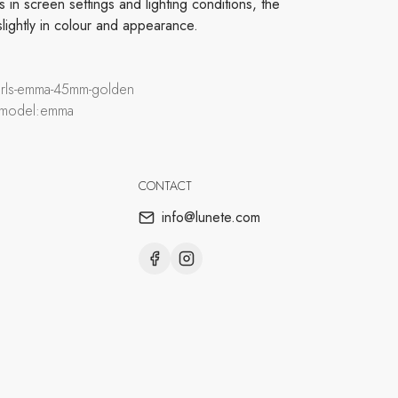
in screen settings and lighting conditions, the
slightly in colour and appearance.
earls-emma-45mm-golden
, model:emma
CONTACT
info@lunete.com