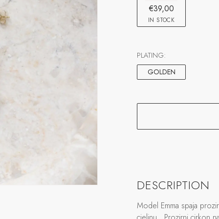
€39,00
IN STOCK
PLATING:
GOLDEN
DESCRIPTION
Model Emma spaja prozirn
cjelinu.
Prozirni cirkon na