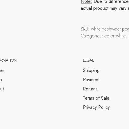
Note:
Due to differences 
actual product may vary 
SKU:
white-freshwater-p
Categories:
color:white
ORMATION
LEGAL
me
Shipping
p
Payment
ut
Returns
Terms of Sale
Privacy Policy