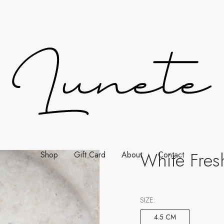
White Fres
Shop
Gift Card
About
Contact
SIZE:
4.5 CM