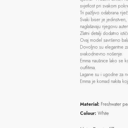
svjetlost pri svakom pokr
Tri pažljivo odabrana rije
Svaki biser je jedinstven,
naglašavaju njegovu auten
Zlatni detalji dodatno isti
Ovaj model savršeno bala
Dovoljno su elegantne za
svakodnevno nošenje.
Emma naušnice lako se komb
outfitima.
Lagane su i ugodne za no
Emma je komad nakita koj
Material:
Freshwater pe
Colour:
White