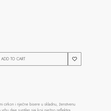
ADD TO CART
i cirkon i riječne bisere u skladnu, ženstvenu
 vrhu daje suptilan sjaj koji nježno reflektira