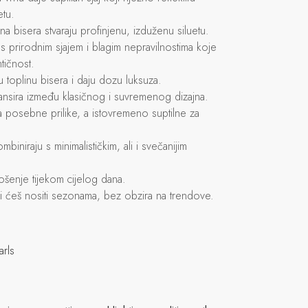
etu.
čna bisera stvaraju profinjenu, izduženu siluetu.
 s prirodnim sjajem i blagim nepravilnostima koje
tičnost.
ču toplinu bisera i daju dozu luksuza.
nsira između klasičnog i suvremenog dizajna.
 posebne prilike, a istovremeno suptilne za
iniraju s minimalističkim, ali i svečanijim
šenje tijekom cijelog dana.
i ćeš nositi sezonama, bez obzira na trendove.
arls