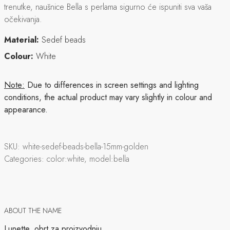
trenutke, naušnice Bella s perlama sigurno će ispuniti sva vaša
očekivanja.
Material:
Sedef beads
Colour:
White
Note:
Due to differences in screen settings and lighting
conditions, the actual product may vary slightly in colour and
appearance.
SKU:
white-sedef-beads-bella-15mm-golden
Categories:
color:white, model:bella
ABOUT THE NAME
Lunette, obrt za proizvodnju