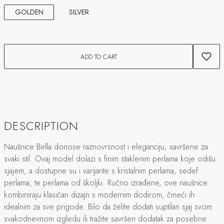
GOLDEN
SILVER
ADD TO CART
DESCRIPTION
Naušnice Bella donose raznovrsnost i eleganciju, savršene za
svaki stil. Ovaj model dolazi s finim staklenim perlama koje odišu
sjajem, a dostupne su i varijante s kristalnim perlama, sedef
perlama, te perlama od školjki. Ručno izrađene, ove naušnice
kombiniraju klasičan dizajn s modernim dodirom, čineći ih
idealnim za sve prigode. Bilo da želite dodati suptilan sjaj svom
svakodnevnom izgledu ili tražite savršen dodatak za posebne