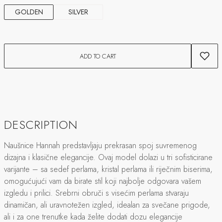
GOLDEN
SILVER
ADD TO CART
DESCRIPTION
Naušnice Hannah predstavljaju prekrasan spoj suvremenog
dizajna i klasične elegancije. Ovaj model dolazi u tri sofisticirane
varijante – sa sedef perlama, kristal perlama ili riječnim biserima,
omogućujući vam da birate stil koji najbolje odgovara vašem
izgledu i prilici. Srebrni obruči s visećim perlama stvaraju
dinamičan, ali uravnotežen izgled, idealan za svečane prigode,
ali i za one trenutke kada želite dodati dozu elegancije