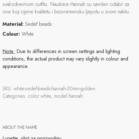
svakodnevnom outfitu. Naušnice Hannah su savršen odabir za
one koji cijene kvalitetu i bezvremensku ljepotu u svom nakitu.
Material:
Sedef beads
Colour:
White
Note:
Due to differences in screen settings and lighting
conditions, the actual product may vary slightly in colour and
appearance.
SKU:
white-sedef-beads-hannah-20mm-golden
Categories:
color:white, model:hannah
ABOUT THE NAME
Lunette, obrt za proizvodnju