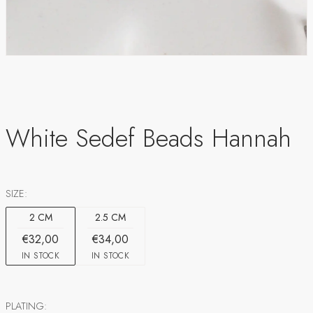
White Sedef Beads Hannah
SIZE:
2 CM
2.5 CM
€32,00
€34,00
IN STOCK
IN STOCK
PLATING: