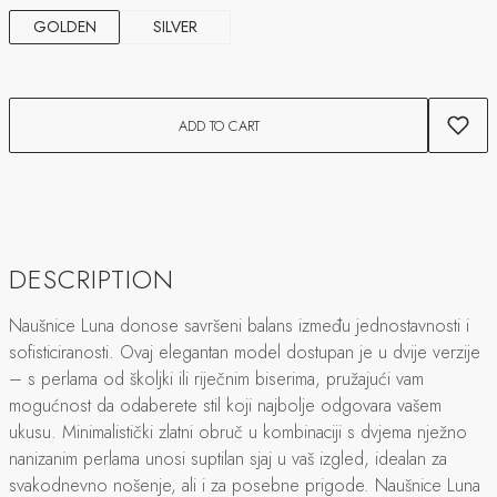
GOLDEN
SILVER
ADD TO CART
DESCRIPTION
Naušnice Luna donose savršeni balans između jednostavnosti i
sofisticiranosti. Ovaj elegantan model dostupan je u dvije verzije
– s perlama od školjki ili riječnim biserima, pružajući vam
mogućnost da odaberete stil koji najbolje odgovara vašem
ukusu. Minimalistički zlatni obruč u kombinaciji s dvjema nježno
nanizanim perlama unosi suptilan sjaj u vaš izgled, idealan za
svakodnevno nošenje, ali i za posebne prigode. Naušnice Luna