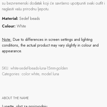
su bezvremenski dodatak koji će savršeno upotpuniti svaki outfit i
naglasiti vašu prirodnu ljepotu.
Material:
Sedef beads
Colour:
White
Note:
Due to differences in screen settings and lighting
conditions, the actual product may vary slightly in colour and
appearance.
SKU:
white-sedef-beads-luna-15mm-golden
Categories:
color:white, model:luna
ABOUT THE NAME
Lunette, obrt za proizvodnju