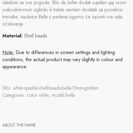
idealnim za sve prigode. Bilo da želite dodati suptilan sjaj svom
svakodnevnom izgledu ili tražite savršen dodatak za posebne
trenutke, naušnice Bella s perlama sigurno će ispuniti sva vaša
očekivanja.
Material:
Shell beads
Note:
Due to differences in screen settings and lighting
conditions, the actual product may vary slightly in colour and
appearance.
SKU:
white-sparkle-shell-beads-bella-15mm-golden
Categories:
color:white, model:bella
ABOUT THE NAME