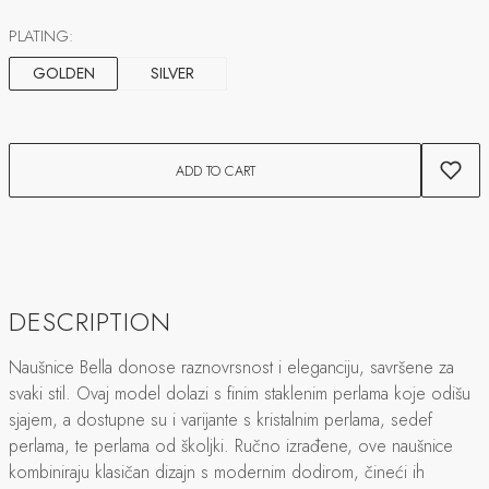
PLATING:
GOLDEN
SILVER
ADD TO CART
DESCRIPTION
Naušnice Bella donose raznovrsnost i eleganciju, savršene za
svaki stil. Ovaj model dolazi s finim staklenim perlama koje odišu
sjajem, a dostupne su i varijante s kristalnim perlama, sedef
perlama, te perlama od školjki. Ručno izrađene, ove naušnice
kombiniraju klasičan dizajn s modernim dodirom, čineći ih