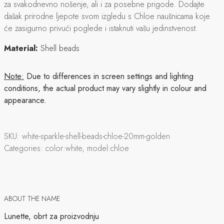
za svakodnevno nošenje, ali i za posebne prigode. Dodajte
dašak prirodne ljepote svom izgledu s Chloe naušnicama koje
će zasigurno privući poglede i istaknuti vašu jedinstvenost.
Material:
Shell beads
Note:
Due to differences in screen settings and lighting
conditions, the actual product may vary slightly in colour and
appearance.
SKU:
white-sparkle-shell-beads-chloe-20mm-golden
Categories:
color:white, model:chloe
ABOUT THE NAME
Lunette, obrt za proizvodnju