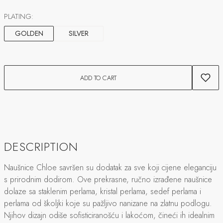
PLATING:
GOLDEN
SILVER
ADD TO CART
DESCRIPTION
Naušnice Chloe savršen su dodatak za sve koji cijene eleganciju
s prirodnim dodirom. Ove prekrasne, ručno izrađene naušnice
dolaze sa staklenim perlama, kristal perlama, sedef perlama i
perlama od školjki koje su pažljivo nanizane na zlatnu podlogu.
Njihov dizajn odiše sofisticiranošću i lakoćom, čineći ih idealnim